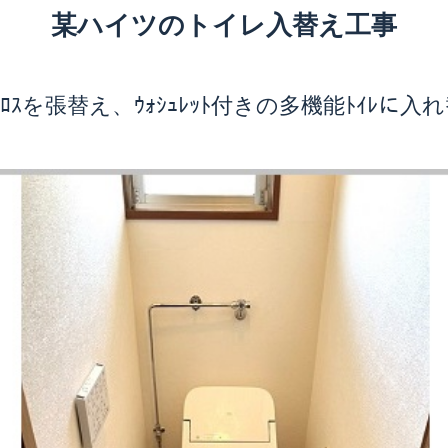
某ハイツのトイレ入替え工事
ｸﾛｽを張替え、ｳｫｼｭﾚｯﾄ付きの多機能ﾄｲﾚに