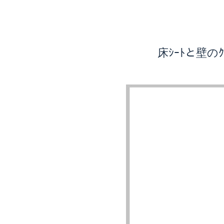
床ｼｰﾄと壁の