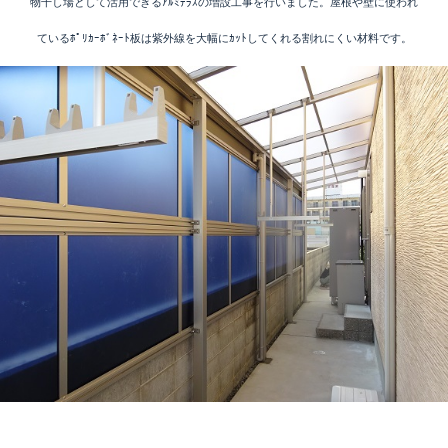
物干し場として活用できるｱﾙﾐﾃﾗｽの増設工事を行いました。屋根や壁に使われ
ているﾎﾟﾘｶｰﾎﾞﾈｰﾄ板は紫外線を大幅にｶｯﾄしてくれる割れにくい材料です。