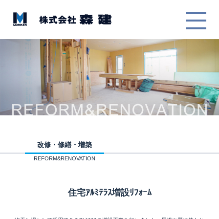
改修・修繕・増築
REFORM&RENOVATION
住宅ｱﾙﾐﾃﾗｽ増設ﾘﾌｫｰﾑ